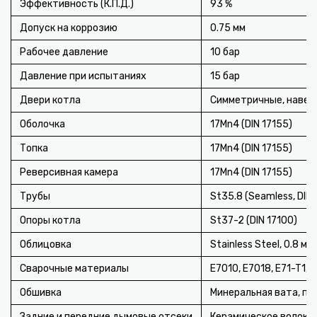
Эффективность (К.П.Д.)
93 %
Допуск на коррозию
0.75 мм
Рабочее давление
10 бар
Давление при испытаниях
15 бар
Двери котла
Симметричные, навес
Оболочка
17Mn4 (DIN 17155)
Топка
17Mn4 (DIN 17155)
Реверсивная камера
17Mn4 (DIN 17155)
Трубы
St35.8 (Seamless, DIN 
Опоры котла
St37-2 (DIN 17100)
Облицовка
Stainless Steel, 0.8 мм
Сварочные материалы
E7010, E7018, E71-T1, 
Обшивка
Минеральная вата, пл
Задние и передние дымовые отсеки
Керамическое волокно