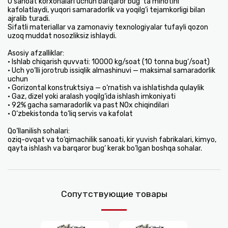
U sanoat korxonalari uchun barqaror bug‘ ta’minotini
kafolatlaydi, yuqori samaradorlik va yoqilg‘i tejamkorligi bilan
ajralib turadi.
Sifatli materiallar va zamonaviy texnologiyalar tufayli qozon
uzoq muddat nosozliksiz ishlaydi.
Asosiy afzalliklar:
• Ishlab chiqarish quvvati: 10000 kg/soat (10 tonna bug‘/soat)
• Uch yo‘lli jorotrub issiqlik almashinuvi — maksimal samaradorlik
uchun
• Gorizontal konstruktsiya — o‘rnatish va ishlatishda qulaylik
• Gaz, dizel yoki aralash yoqilg‘ida ishlash imkoniyati
• 92% gacha samaradorlik va past NOx chiqindilari
• O‘zbekistonda to‘liq servis va kafolat
Qo‘llanilish sohalari:
oziq-ovqat va to‘qimachilik sanoati, kir yuvish fabrikalari, kimyo,
qayta ishlash va barqaror bug‘ kerak bo‘lgan boshqa sohalar.
Сопутствующие товары