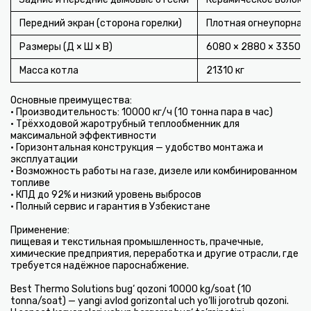
Передний экран (сторона горелки)
Плотная огнеупорная 
Размеры (Д × Ш × В)
6080 × 2880 × 3350 м
Масса котла
21310 кг
Основные преимущества:
• Производительность: 10000 кг/ч (10 тонна пара в час)
• Трёхходовой жаротрубный теплообменник для
максимальной эффективности
• Горизонтальная конструкция — удобство монтажа и
эксплуатации
• Возможность работы на газе, дизеле или комбинированном
топливе
• КПД до 92% и низкий уровень выбросов
• Полный сервис и гарантия в Узбекистане
Применение:
пищевая и текстильная промышленность, прачечные,
химические предприятия, переработка и другие отрасли, где
требуется надёжное пароснабжение.
Best Thermo Solutions bug‘ qozoni 10000 kg/soat (10
tonna/soat) — yangi avlod gorizontal uch yo‘lli jorotrub qozoni.