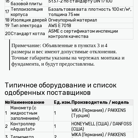
16
St37‑2 по стандарту DIN 17100
базовой плиты
Теплоизоляция
Базальтовая вата: плотность 100 кг/м³,
17
корпуса
толщина 75 мм
18
Изоляция дверей
Огнеупорный материал
19
Тип электрода
AWS E 7018
ASME с сертификатом инспекции
20
Стандарт котла
контроля качества
Примечание: Объявленные в пунктах 3 и 4
размеры и вес имеют допустимые отклонения.
Точные габариты указаны на чертежах монтажа и
фундамента, и будут предоставлены.
Типичное оборудование и список
одобренных поставщиков
№
Наименование
Ед. изм.
Производитель / модель
Манометр (с
WIKA (Германия) / PAKKENS
1
жидкостным
1
(Турция)
заполнением)
Контроллер
HONEYWELL (США) / DANFOSS
2
1
«Aquastat»
(США)
WIKA (Германия) / PAKKENS
3
Термометр
2