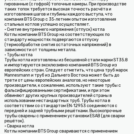
гированные (с гофрой) топочные камеры. При производстве
таких топок требуется высокая точность расчёта и
изготовления шагов и глубины каждого выступа, что
компания BTS Group с 35‑летним опытом изготовления
стальных котлов успешно осуществляет.
• Снятие внутреннего напряжения (отпуск) котла
Котлы компании BTS Group на соответствующих по
стандарту мощностях подвергаются отпуску
(термообработке снятия остаточных напряжений) в
зависимости от толщины металла.
• Трубы котла
Трубы котла изготовлены из бесшовной стали марки ST35.8
и импортируются эксклюзивно компанией BTS Group из
европейских стран. Следует отметить, что цена труб марок
Mannesmann и труб из Дальнего Востока может быть до
трети от цены европейских аналогов, но некоторые
производители, к сожалению, используют такие трубы с
фальсифицированными сертификатами, и при этом
обвиняют других крупных производителей страны в
использовании нестандартных труб. Трубы котла в
соответствии со стандартом EN‑12953 соединяются с
передней и задней трубными решётками. Высокопрочные
трубы сварены с применением установки ESAB (для сварки
решёток).
• Сварка котла
Котлы компании BTS Group свариваются с применением