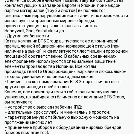
уделяется особое внимание: помимо закупки большинства
комплектующих в Западной Европе и Японии, при каждой
партии материалов (труб и листов) выполняются
специальные неразрушающие испытания, и по возможности
используются признанные мировые бренды,
присутствующие на рынке страны, такие как
Honeywell, Griel, Yoshitake и др.
• Другие особенности
Котлы компании BTS Group выпускаются с алюминиевой
промышленной обшивкой или нержавеющей сталью (при
наличии на рынке), и комплектуются лестницей и проходной
площадкой соответственно. В кабельных соединениях
электропанели используются специальные защитные
элементы производства Испании. Все котлы
производства BTS Group оснащены взрывным люком, люком
техобслуживания и человекоходным люком.
• Причины, по которым компания BTS Group отличается от
других производителей котлов
Конечно, все производители этой страны заслуживают
уважения, но выбирая котёл именно от компании BTS Group,
вы получаете:
– устройство с высоким рабочим КПД;
– длительный срок службы и минимальные простои;
– гарантированную стабильную выходную мощность на
протяжении многих лет;
– применение приборов и оборудования мировых брендов
(список прилагается);