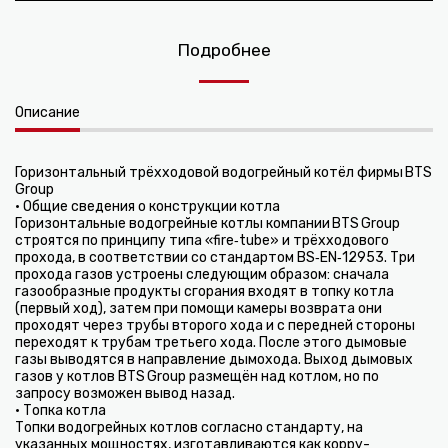
Подробнее
Описание
Горизонтальный трёхходовой водогрейный котёл фирмы BTS
Group
• Общие сведения о конструкции котла
Горизонтальные водогрейные котлы компании BTS Group
строятся по принципу типа «fire‑tube» и трёхходового
прохода, в соответствии со стандартом BS‑EN‑12953. Три
прохода газов устроены следующим образом: сначала
газообразные продукты сгорания входят в топку котла
(первый ход), затем при помощи камеры возврата они
проходят через трубы второго хода и с передней стороны
переходят к трубам третьего хода. После этого дымовые
газы выводятся в направление дымохода. Выход дымовых
газов у котлов BTS Group размещён над котлом, но по
запросу возможен вывод назад.
• Топка котла
Топки водогрейных котлов согласно стандарту, на
указанных мощностях, изготавливаются как корру­