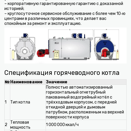
– корпоративную гарантированную гарантию с доказанной
историей;
– круглосуточное сервисное обслуживание с более чем 10‑ю
центрами в различных провинциях, что делает вас
спокойным за ремонт и эксплуатацию.
Спецификация горячеводного котла
№
Наименование
Значение
Полностью автоматизированный
горизонтальный огнетрубный
пакованный водогрейный котёл с
1
Тип котла
трёхходовым корпусом, с передней
откидной дверцей и дымовым
патрубком, расположенным на верхней
поверхности корпуса
Тепловая
2
1 000 000 ккал/ч
мощность