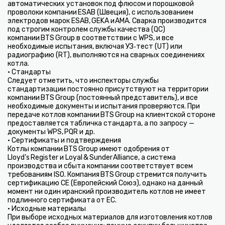
автоматических установок под флюсом и порошковой
проволоки компании ESAB (Швеция), с использованием
электродов марок ESAB, GEKA и AMA. Сварка производится
под строгим контролем службы качества (QC)
компании BTS Group в соответствии с WPS, и все
необходимые испытания, включая УЗ‑тест (UT) или
радиографию (RT), выполняются на сварных соединениях
котла.
• Стандарты
Следует отметить, что инспекторы службы
стандартизации постоянно присутствуют на территории
компании BTS Group (постоянный представитель), и все
необходимые документы и испытания проверяются. При
передаче котлов компании BTS Group на клиентской стороне
предоставляется табличка стандарта, а по запросу —
документы WPS, PQR и др.
• Сертификаты и подтверждения
Котлы компании BTS Group имеют одобрения от
Lloyd’s Register и Loyal & Sunder Alliance, а система
производства и сбыта компании соответствует всем
требованиям ISO. Компания BTS Group стремится получить
сертификацию CE (Европейский Союз), однако на данный
момент ни один иранский производитель котлов не имеет
подлинного сертификата от ЕС.
• Исходные материалы
При выборе исходных материалов для изготовления котлов