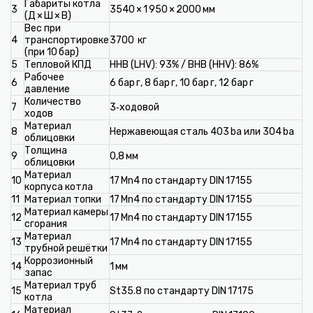
Габариты котла
3
3540 × 1 950 × 2000 мм
(Д × Ш × В)
Вес при
4
транспортировке
3700 кг
(при 10 бар)
5
Тепловой КПД
ННВ (LHV): 93% / ВНВ (HHV): 86%
Рабочее
6
6 бар г, 8 бар г, 10 бар г, 12 бар г
давление
Количество
7
3‑ходовой
ходов
Материал
8
Нержавеющая сталь 403 ba или 304 ba
облицовки
Толщина
9
0,8 мм
облицовки
Материал
10
17 Mn4 по стандарту DIN 17155
корпуса котла
11
Материал топки
17 Mn4 по стандарту DIN 17155
Материал камеры
12
17 Mn4 по стандарту DIN 17155
сгорания
Материал
13
17 Mn4 по стандарту DIN 17155
трубной решётки
Коррозионный
14
1 мм
запас
Материал труб
15
St35.8 по стандарту DIN 17175
котла
Материал