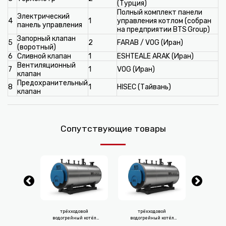
(Турция)
Полный комплект панели
Электрический
4
1
управления котлом (собран
панель управления
на предприятии BTS Group)
Запорный клапан
5
2
FARAB / VOG (Иран)
(воротный)
6
Сливной клапан
1
ESHTEALE ARAK (Иран)
Вентиляционный
7
1
VOG (Иран)
клапан
Предохранительный
8
1
HISEC (Тайвань)
клапан
Сопутствующие товары
довой
трёхходовой
трёхходовой
трёх
ый котёл
водогрейный котёл
водогрейный котёл
водогре
(800.000
Btsgroup (500.000
Btsgroup (700.000
Btsgrou