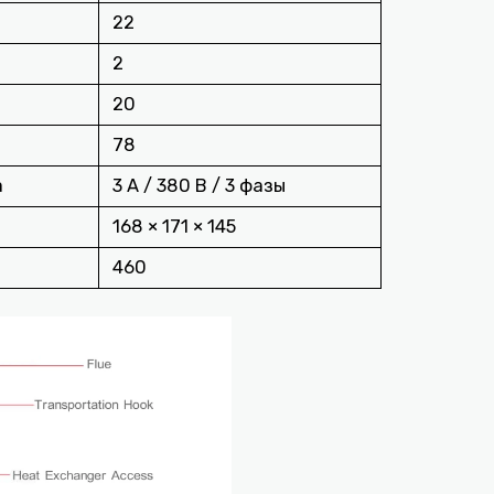
22
2
20
78
а
3 А / 380 В / 3 фазы
168 × 171 × 145
460