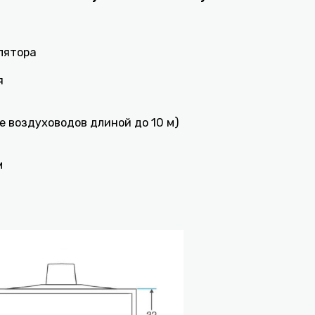
лятора
я
е воздуховодов длиной до 10 м)
м