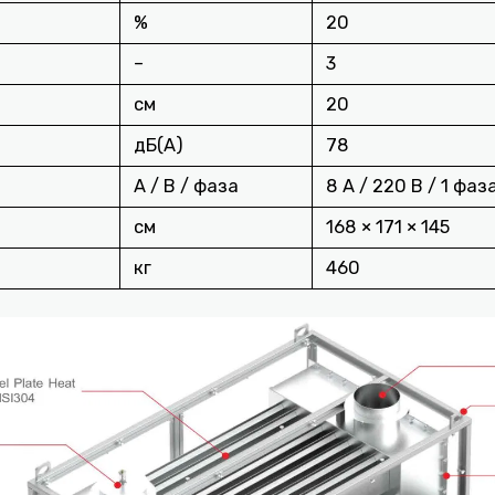
%
20
–
3
см
20
дБ(A)
78
А / В / фаза
8 А / 220 В / 1 фаз
см
168 × 171 × 145
кг
460