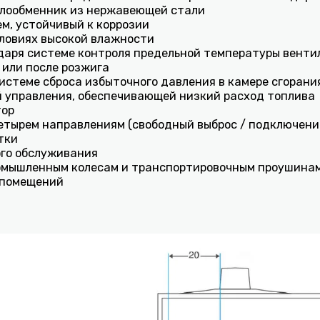
плообменник из нержавеющей стали
м, устойчивый к коррозии
ловиях высокой влажности
даря системе контроля предельной температуры венти
или после розжига
стеме сброса избыточного давления в камере сгорани
 управления, обеспечивающей низкий расход топлива
тор
четырем направлениям (свободный выброс / подключени
тки
ого обслуживания
омышленным колесам и транспортировочным проушина
 помещений