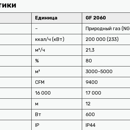
тики
Единица
GF 2060
–
Природный газ (NG
ккал/ч (кВт)
200 000 (233)
м³/ч
21,3
%
80
м³
3000–5000
CFM
9400
16 000
17 000
м
12
Вт
600
IP
IP44