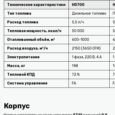
Технические характеристики
H0700
Тип топлива
Дизельное топливо
П
Расход топлива
5,5 л/ч
5
Тепловая мощность, ккал/ч
50 000
5
Отапливаемый объём, м³
600–1000
6
Расход воздуха, м³/ч
2150 (3650 CFM)
2
Электропитание
1 фаза, 220 В, 4 А
1
Масса, кг
148
1
Тепловой КПД
72 %
7
Система управления
FA
F
Корпус