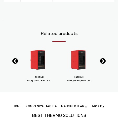
Related products
18
Газовый
Газовый
G
воздухонагреватель
воздухонагреватель
GH 0625
GH 0640
HOME
KOMPANIYA HAQIDA
MAHSULOTLAR
MORE
BEST THERMO SOLUTIONS