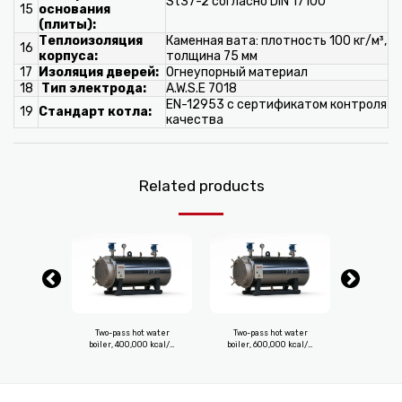
St37-2 согласно DIN 17100
15
основания
(плиты):
Теплоизоляция
Каменная вата: плотность 100 кг/м³,
16
корпуса:
толщина 75 мм
17
Изоляция дверей:
Огнеупорный материал
18
Тип электрода:
A.W.S.E 7018
EN-12953 с сертификатом контроля
19
Стандарт котла:
качества
Related products
ot water
Two-pass hot water
Two-pass hot water
Two-pas
000 kcal/h
boiler, 400,000 kcal/h
boiler, 600,000 kcal/h
boiler, 7
kW)
(465 kW)
(697 kW)
(8