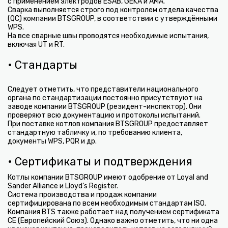
с применением электродов ESAB, GEKA и AMA.
Сварка выполняется строго под контролем отдела качества
(QC) компании BTSGROUP, в соответствии с утверждёнными
WPS.
На все сварные швы проводятся необходимые испытания,
включая UT и RT.
• Стандарты
Следует отметить, что представители национального
органа по стандартизации постоянно присутствуют на
заводе компании BTSGROUP (резидент-инспектор). Они
проверяют всю документацию и протоколы испытаний.
При поставке котлов компания BTSGROUP предоставляет
стандартную табличку и, по требованию клиента,
документы WPS, PQR и др.
• Сертификаты и подтверждения
Котлы компании BTSGROUP имеют одобрение от Loyal and
Sander Alliance и Lloyd’s Register.
Система производства и продаж компании
сертифицирована по всем необходимым стандартам ISO.
Компания BTS также работает над получением сертификата
CE (Европейский Союз). Однако важно отметить, что ни одна