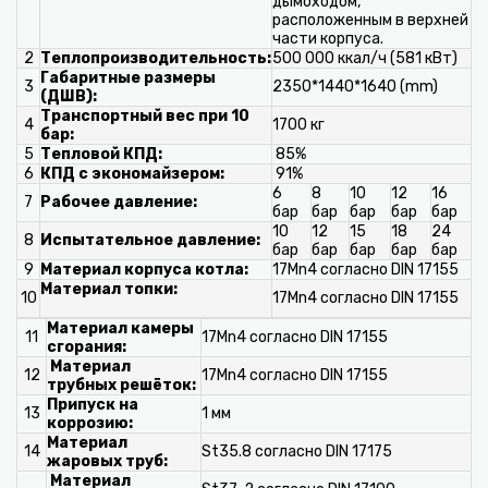
дымоходом,
расположенным в верхней
части корпуса.
2
Теплопроизводительность:
500 000 ккал/ч (581 кВт)
Габаритные размеры
3
2350*1440*1640 (mm)
(ДШВ):
Транспортный вес при 10
4
1700 кг
бар:
5
Тепловой КПД:
85%
6
КПД с экономайзером:
91%
6
8
10
12
16
7
Рабочее давление:
бар
бар
бар
бар
бар
10
12
15
18
24
8
Испытательное давление:
бар
бар
бар
бар
бар
9
Материал корпуса котла:
17Mn4 согласно DIN 17155
Материал топки:
10
17Mn4 согласно DIN 17155
Материал камеры
11
17Mn4 согласно DIN 17155
сгорания:
Материал
12
17Mn4 согласно DIN 17155
трубных решёток:
Припуск на
13
1 мм
коррозию:
Материал
14
St35.8 согласно DIN 17175
жаровых труб:
Материал