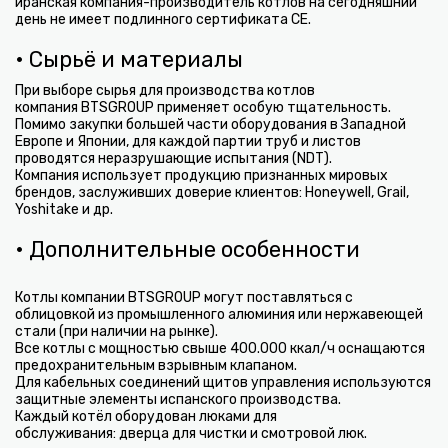
иранская компания-производитель котлов на сегодняшний
день не имеет подлинного сертификата CE.
• Сырьё и материалы
При выборе сырья для производства котлов
компания BTSGROUP применяет особую тщательность.
Помимо закупки большей части оборудования в Западной
Европе и Японии, для каждой партии труб и листов
проводятся неразрушающие испытания (NDT).
Компания использует продукцию признанных мировых
брендов, заслуживших доверие клиентов: Honeywell, Grail,
Yoshitake и др.
• Дополнительные особенности
Котлы компании BTSGROUP могут поставляться с
облицовкой из промышленного алюминия или нержавеющей
стали (при наличии на рынке).
Все котлы с мощностью свыше 400.000 ккал/ч оснащаются
предохранительным взрывным клапаном.
Для кабельных соединений щитов управления используются
защитные элементы испанского производства.
Каждый котёл оборудован люками для
обслуживания: дверца для чистки и смотровой люк.