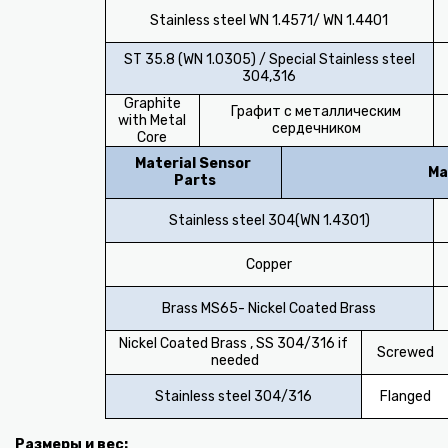
Stainless steel WN 1.4571/ WN 1.4401
ST 35.8 (WN 1.0305) / Special Stainless steel
304,316
Graphite
Графит с металлическим
with Metal
сердечником
Core
Material Sensor
Ма
Parts
Stainless steel 304(WN 1.4301)
Copper
Brass MS65- Nickel Coated Brass
Nickel Coated Brass , SS 304/316 if
Screwed
needed
Stainless steel 304/316
Flanged
Размеры и вес: