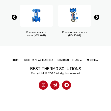
egulating
Pneumatic control
Pressure control valve
Pressure
 10-33)
valve (NCV 10-11)
(PCV 10-09)
valve 
HOME
KOMPANIYA HAQIDA
MAHSULOTLAR
MORE
BEST THERMO SOLUTIONS
Copyright © 2026 All rights reserved