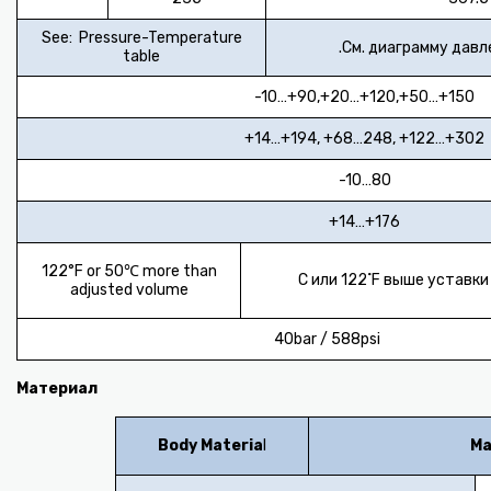
See: Pressure-Temperature
См. диаграмму давл
table
-10…+90,+20…+120,+50…+150
+14…+194, +68…248, +122…+302
-10…80
+14…+176
122°F or 50℃ more than
adjusted volume
40bar / 588psi
Материал
Body Materia
l
Ма