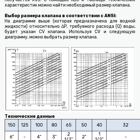
характеристик можно найти необходимый размер клапана.
Выбор размера клапана в соответствии с
ANSI
:
На диаграмме выше (которая предназначена для водной
жидкости) относительно ΔP, требуемого расхода (Q) воды,
будет указан CV клапана. Используя CV и следующую
диаграмму, можно выбрать размер клапана.
Технические данные
150
125
100
80
65
50
40
32
2
1
6"
-
4"
3"
2"
-
1/2"
1/2"