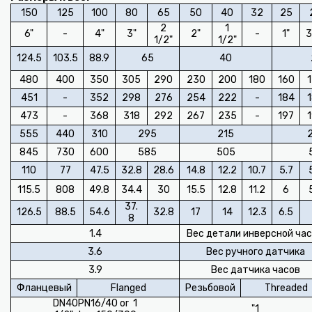
150
125
100
80
65
50
40
32
25
2
1
6"
-
4"
3"
2"
-
1"
3
1/2"
1/2"
124.5
103.5
88.9
65
40
480
400
350
305
290
230
200
180
160
451
-
352
298
276
254
222
-
184
473
-
368
318
292
267
235
-
197
555
440
310
295
215
845
730
600
585
505
110
77
47.5
32.8
28.6
14.8
12.2
10.7
5.7
115.5
808
49.8
34.4
30
15.5
12.8
11.2
6
37.
126.5
88.5
54.6
32.8
17
14
12.3
6.5
8
1.4
Вес детали инверсной ча
3.6
Вес ручного датчика
3.9
Вес датчика часов
Фланцевый
Flanged
Резьбовой
Threaded
DN40PN16/40 or 1
1"