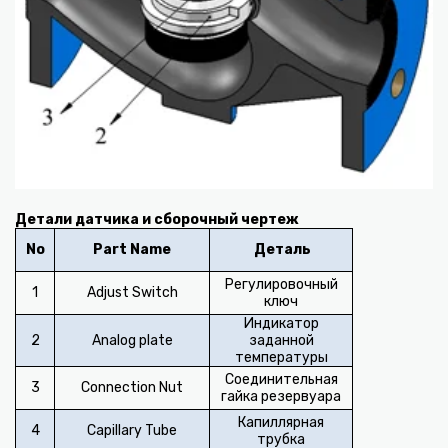
Детали датчика и сборочный чертеж
No
Part Name
Деталь
Регулировочный
1
Adjust Switch
ключ
Индикатор
2
Analog plate
заданной
температуры
Соединительная
3
Connection Nut
гайка резервуара
Капиллярная
4
Capillary Tube
трубка