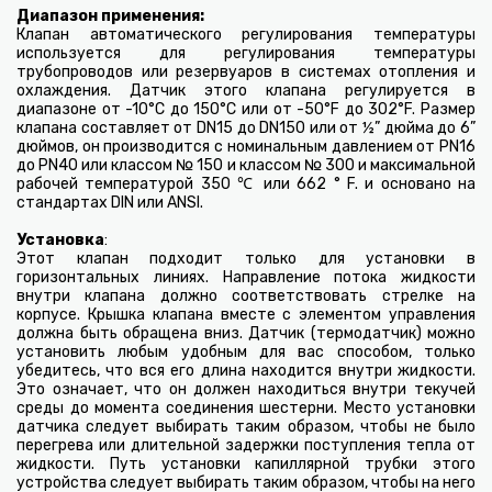
Диапазон применения:
Клапан автоматического регулирования температуры
используется для регулирования температуры
трубопроводов или резервуаров в системах отопления и
охлаждения. Датчик этого клапана регулируется в
диапазоне от -10°C до 150°C или от -50°F до 302°F. Размер
клапана составляет от DN15 до DN150 или от ½” дюйма до 6”
дюймов, он производится с номинальным давлением от PN16
до PN40 или классом № 150 и классом № 300 и максимальной
рабочей температурой 350 ℃ или 662 ° F. и основано на
стандартах DIN или ANSI.
Установка
:
Этот клапан подходит только для установки в
горизонтальных линиях. Направление потока жидкости
внутри клапана должно соответствовать стрелке на
корпусе. Крышка клапана вместе с элементом управления
должна быть обращена вниз. Датчик (термодатчик) можно
установить любым удобным для вас способом, только
убедитесь, что вся его длина находится внутри жидкости.
Это означает, что он должен находиться внутри текучей
среды до момента соединения шестерни. Место установки
датчика следует выбирать таким образом, чтобы не было
перегрева или длительной задержки поступления тепла от
жидкости. Путь установки капиллярной трубки этого
устройства следует выбирать таким образом, чтобы на него