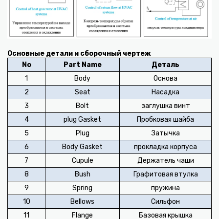
Основные детали и сборочный чертеж
No
Part Name
Деталь
1
Body
Основа
2
Seat
Насадка
3
Bolt
заглушка винт
4
plug Gasket
Пробковая шайба
5
Plug
Затычка
6
Body Gasket
прокладка корпуса
7
Cupule
Держатель чаши
8
Bush
Графитовая втулка
9
Spring
пружина
10
Bellows
Сильфон
11
Flange
Базовая крышка