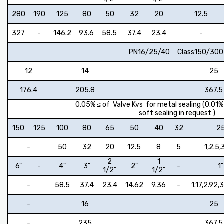
280
190
125
80
50
32
20
12.5
327
-
146.2
93.6
58.5
37.4
23.4
-
PN16/25/40 Class150/300
12
14
25
176.4
205.8
367.5
0.05% ≤ of Valve Kvs for metal sealing (0.01%
soft sealing in request )
150
125
100
80
65
50
40
32
2
-
50
32
20
12.5
8
5
1,2.5,
2
1
6"
-
4"
3"
2"
-
1"
1/2"
1/2"
-
58.5
37.4
23.4
14.62
9.36
-
1.17,2.92,
-
16
25
-
235
367.5