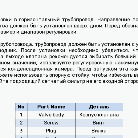
овки в горизонтальный трубопровод. Направление п
йства должен быть установлен вверх дном. Перед обоз
размер и диапазон регулировки.
рубопровода, трубопровод должен быть установлен с 
водчик. После установки необходимо убедиться, ч
а выходе клапана рекомендуется выбирать больший
нном значении, используйте регулировочную нажимну
ся конденсационная камера. Перед запуском эта ка
ожете использовать опорную стойку, чтобы избежать 
йте подходящий сетчатый фильтр на его входной сторо
No
Part Name
Деталь
1
Valve body
Корпус клапана
2
Screw
Винт
3
Plug
Вилка