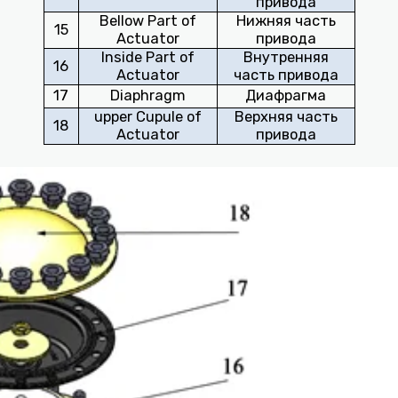
привода
Bellow Part of
Нижняя часть
15
Actuator
привода
Inside Part of
Внутренняя
16
Actuator
часть привода
17
Diaphragm
Диафрагма
upper Cupule of
Верхняя часть
18
Actuator
привода