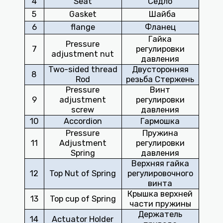
4
Seat
Седло
5
Gasket
Шайба
6
flange
Фланец
Гайка
Pressure
7
регулировки
adjustment nut
давления
Two-sided thread
Двусторонняя
8
Rod
резьба Стержень
Pressure
Винт
9
adjustment
регулировки
screw
давления
10
Accordion
Гармошка
Pressure
Пружина
11
Adjustment
регулировки
Spring
давления
Верхняя гайка
12
Top Nut of Spring
регулировочного
винта
Крышка верхней
13
Top cup of Spring
части пружины
Держатель
14
Actuator Holder