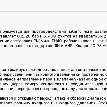
пользуется для противодействия избыточному давле
ставляет 0,2…28 бар и 3…400 фунтов на квадратный дю
ление составляет PN16 или PN40, рабочие классы — от
лено на основе стандартов DIN и ANSI. Клапан 10-73 
 контролирует выходное давление и автоматически п
по мере увеличения выходного давления он постепенно
авильное направление пара в клапане указано одной с
ения (через камеру конденсата и соединительную т
авление передается на привод по валу для подключени
еляются и открывают выход, и таким образом диапазон
шивает разницу входного и выходного давления. Это